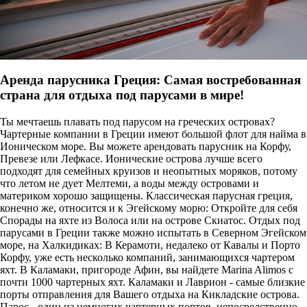
Аренда парусника Греция: Самая востребованная
страна для отдыха под парусами в мире!
Ты мечтаешь плавать под парусом на греческих островах?
Чартерные компании в Греции имеют большой флот для найма в
Ионическом море. Вы можете арендовать парусник на Корфу,
Превезе или Лефкасе. Ионические острова лучше всего
подходят для семейных круизов и неопытных моряков, потому
что летом не дует Мелтеми, а воды между островами и
материком хорошо защищены. Классическая парусная греция,
конечно же, относится и к Эгейскому морю: Откройте для себя
Спорады на яхте из Волоса или на острове Скиатос. Отдых под
парусами в Греции также можно испытать в Северном Эгейском
море, на Халкидиках: В Керамоти, недалеко от Кавалы и Порто
Корфу, уже есть несколько компаний, занимающихся чартером
яхт. В Каламаки, пригороде Афин, вы найдете Marina Alimos с
почти 1000 чартерных яхт. Каламаки и Лаврион - самые близкие
порты отправления для Вашего отдыха на Кикладские острова.
Парос - один из немногих чартерных портов, непосредственно