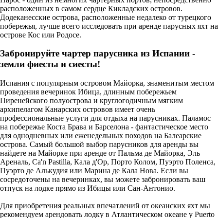
расположенных в самом сердце Кикладских островов.
Додеканесские острова, расположенные недалеко от турецкого
побережья, лучше всего исследовать при аренде парусных яхт на
острове Кос или Родосе.
Забронируйте чартер парусника из Испании -
земли фиесты и сиесты!
Испания с популярным островом Майорка, знаменитым местом
проведения вечеринок Ибица, длинным побережьем
Пиренейского полуострова и круглогодичным мягким
архипелагом Канарских островов имеет очень
профессиональные услуги для отдыха на парусниках. Паламос
на побережье Коста Брава и Барселона - фантастическое место
для однодневных или еженедельных походов на Балеарские
острова. Самый большой выбор парусников для аренды вы
найдете на Майорке при аренде от Пальма де Майорка, Эль
Ареналь, Ca'n Pastilla, Кала д'Ор, Порто Колом, Пуэрто Поленса,
Пуэрто де Алькудия или Марина де Кала Нова. Если вы
сосредоточены на вечеринках, вы можете забронировать ваш
отпуск на лодке прямо из Ибицы или Сан-Антонио.
Для приобретения реальных впечатлений от океанских яхт мы
рекомендуем арендовать лодку в Атлантическом океане у Puerto