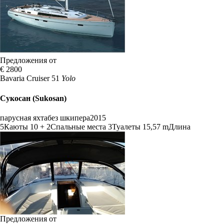
Предложения от
€ 2800
Bavaria Cruiser 51
Yolo
Сукосан (Sukosan)
парусная яхта
без шкипера
2015
5
Каюты
10 + 2
Спальные места
3
Туалеты
15,57 m
Длина
Предложения от