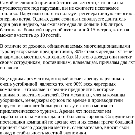
Самой очевидной причиной этого является то, что пока вы
путешествуете под парусами, вы не сжигаете ископаемое
топливо. Парусный спорт использует регенеративную энергию -
энергию ветра. Однако, даже если вы используете двигатель
один раз в неделю, вы сжигаете едва ли больше 100 литров
бензина на большой парусной яхте длиной 15 метров, которая
может вместить до 10 гостей.
В отличие от доходов, обналичиваемых многонациональными
туроператорскими предприятиями, 80% ставок аренды яхт течет
в карманах местных чартерных баз. Из этого дохода они платят
своим сотрудникам, поставщикам, владельцам, причалам для яхт
и налоги.
Еще одним аргументом, который делает аренду парусников
очень устойчивой, является то, что 90% всех чартерных
компаний - это малые и средние предприятия, которые
нанимают местных жителей. Эти механики, члены команды
уборщиков, менеджеры офисов по аренде и производители
парусов извлекают большую пользу из этого морского
приключенческого туризма. Аренда яхт позволяет им
зарабатывать на жизнь вдали от больших городов. Сотрудники и
поставщики компаний по аренде яхт и их семьи тратят большой
процент своего дохода на месте и, следовательно, вносят свой
вклад в стабильность местной экономики.