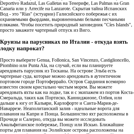
Deportivo Radazul, Las Galletas на Тенерифе, Las Palmas на Gran
Canaria или у Arrecife на Lanzarote. Скрытая тайна Испанских
Вод - это "Rias" (эстуарии) Галисийского побережья с их
охраняемыми фьордами, выровненными белыми песчаными
пляжами. Чтобы посетить природный заповедник "Cíes Islands",
просто закажите чартерный отпуск из Виго.
Круизы на парусниках по Италии - откуда взять
лодку напрокат?
Просто выберите Genua, Follonica, San Vincenzo, Castiglioncello,
Piombino или Punta Ala, на случай, если вы планируете
арендовать парусник из Тосканы. На острове Эльба есть
чартерные суда, которые можно арендовать в аутентичном
портовом городе Портоферрайо. Остров Сардиния всемирно
известен своим кристально чистым морем. Вы можете
арендовать яхты как на лодке, так и с экипажем из портов Коста-
Смеральда, таких как Портиско, Канниджионе, Олбия, или
дальше к югу от Кальяри, Карлофорте и Санта-Мария-де-
Наваррезе. Неаполитанский залив - идеальные ворота для
плавания на Капри и Понца. Большинство яхт расположены в
Прочиде и Салерно, откуда вы можете исследовать
Амальфитанское побережье, Понцу или Искью. Ближайшие
порты для плавания на Эолийские острова расположены на