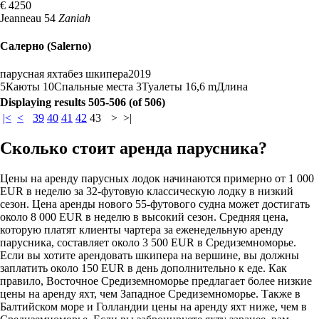
€ 4250
Jeanneau 54
Zaniah
Салерно (Salerno)
парусная яхта
без шкипера
2019
5
Каюты
10
Спальные места
3
Туалеты
16,6 m
Длина
Displaying results 505-506 (of 506)
|<
<
39
40
41
42
43
>
>|
Сколько стоит аренда парусника?
Цены на аренду парусных лодок начинаются примерно от 1 000
EUR в неделю за 32-футовую классическую лодку в низкий
сезон. Цена аренды нового 55-футового судна может достигать
около 8 000 EUR в неделю в высокий сезон. Средняя цена,
которую платят клиенты чартера за еженедельную аренду
парусника, составляет около 3 500 EUR в Средиземноморье.
Если вы хотите арендовать шкипера на вершине, вы должны
заплатить около 150 EUR в день дополнительно к еде. Как
правило, Восточное Средиземноморье предлагает более низкие
цены на аренду яхт, чем Западное Средиземноморье. Также в
Балтийском море и Голландии цены на аренду яхт ниже, чем в