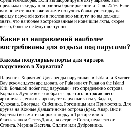
Средиземноморье. Если вы забронируете яхту заранее, вам
предложат скидку при раннем бронировании от 5 до 25 %. Если
вам повезет, вы также можете получить большую скидку на
аренду парусной яхты в последнюю минуту, но вы должны
знать, что наиболее востребованные и новейшие яхты, скорее
всего, больше не будут доступны.
Какие из направлений наиболее
востребованы для отдыха под парусами?
Каковы популярные порты для чартера
парусников в Хорватии?
Парусник Хорватия! Для аренды парусников в Istria или Kvarner
Bay рекомендуем арендовать от Pula или от Punat on the Island
Krk. Большой побег под парусами - это определенно острова
Корнати. Лучше всего добраться до этого потрясающего
архипелага, если вы арендуете парусные яхты у Задара,
Сукосана, Биограда, Сибеника, Рогозницы или Примостена. Для
круиза на Южные Далматинские острова (Брак, Хвар, Вис и
Корчула) возьмите напрокат лодку в Трогире или в
близлежащем Сегет-Дони, на острове Солта, недалеко от
Сплита, Марина Кастела, Сплита или Дубровника.