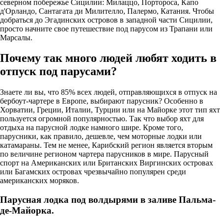
северном побережье Сицилии: Милаццо, Портороса, Капо
д'Орландо, Сантагата ди Милителло, Палермо, Катания. Чтобы
добраться до Эгадинских островов в западной части Сицилии,
просто начните свое путешествие под парусом из Трапани или
Марсалы.
Почему так много людей любят ходить в
отпуск под парусами?
Знаете ли вы, что 85% всех людей, отправляющихся в отпуск на
бербоут-чартере в Европе, выбирают парусник? Особенно в
Хорватии, Греции, Италии, Турции или на Майорке этот тип яхт
пользуется огромной популярностью. Так что выбор яхт для
отдыха на парусной лодке намного шире. Кроме того,
парусники, как правило, дешевле, чем моторные лодки или
катамараны. Тем не менее, Карибский регион является вторым
по величине регионом чартера парусников в мире. Парусный
спорт на Американских или Британских Виргинских островах
или Багамских островах чрезвычайно популярен среди
американских моряков.
Парусная лодка под волдырями в заливе Пальма-
де-Майорка.