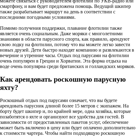
можете связаться с руководителем флотилии по УКВ-радио или
смартфону, и вам будет предложена помощь. Ведущий шкипер
также разрабатывает маршрут на день в соответствии с
последними погодными условиями.
Помимо получения поддержки, плавание флотилии также
является очень социальным. Даже моряки с многолетними
знаниями в области парусного спорта, как правило, арендуют
свою лодку на флотилии, потому что вы можете легко завести
новых друзей. Дети быстро находят компанию и развлекаются в
вечерние и утренние часы. Отдых под парусами на флотилии
очень популярен в Греции и Хорватии. Эта форма отдыха на
воде очень популярна среди британских и голландских моряков.
Как арендовать роскошную парусную
яхту?
Роскошный отдых под парусами означает, что вы будете
арендовать парусник длиной более 15 метров с экипажем. На
борту будет шкипер и, по крайней мере, одна хозяйка, которые
позаботятся о яхте и организуют все удобства для гостей. В
зависимости от предоставленных пакетов услуг, обеспечение
может быть включено в цену или будет оплачено дополнительно
к стоимости чартера. Чтобы найти подходящую роскошную