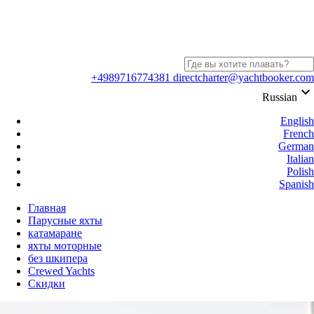
+4989716774381
directcharter@yachtbooker.com
keyboard_arrow_down
Russian
English
French
German
Italian
Polish
Spanish
Главная
Парусные яхты
катамаране
яхты моторные
без шкипера
Crewed Yachts
Скидки