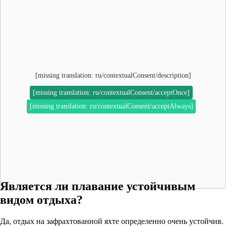
[missing translation: ru/contextualConsent/description]
[missing translation: ru/contextualConsent/acceptOnce]
[missing translation: ru/contextualConsent/acceptAlways]
Является ли плавание устойчивым
видом отдыха?
Да, отдых на зафрахтованной яхте определенно очень устойчив.