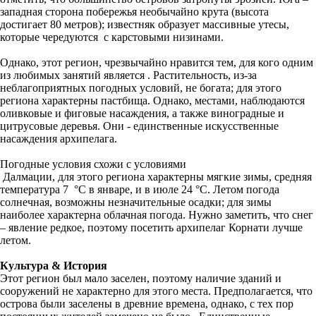
западная сторона побережья необычайно крута (высота
достигает 80 метров); известняк образует массивные утесы,
которые чередуются с карстовыми низинами.
Однако, этот регион, чрезвычайно нравится тем, для кого одним
из любимых занятий является . Растительность, из-за
неблагоприятных погодных условий, не богата; для этого
региона характерны пастбища. Однако, местами, наблюдаются
оливковые и фиговые насаждения, а также виноградные и
цитрусовые деревья. Они - единственные искусственные
насаждения архипелага.
Погодные условия схожи с условиями
Далмации, для этого региона характерны мягкие зимы, cредняя
температура 7 °С в январе, и в июле 24 °С. Летом погода
солнечная, возможны незначительные осадки; для зимы
наиболее характерна облачная погода. Нужно заметить, что снег
– явление редкое, поэтому посетить архипелаг Корнати лучше
летом.
Культура & История
Этот регион был мало заселен, поэтому наличие зданий и
сооружений не характерно для этого места. Предполагается, что
острова были заселены в древние времена, однако, с тех пор