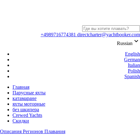
+4989716774381
directcharter@yachtbooker.com
keyboard_arrow_down
Russian
English
German
Italian
Polish
Spanish
Главная
Парусные яхты
катамаране
яхты моторные
без шкипера
Crewed Yachts
Скидки
Описания Регионов Плавания