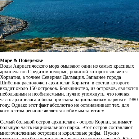
Море & Побережье
Воды Адриатического моря омывают один из самых красивых
архипелагов Средиземноморья , родиной которого является
Хорватия, а точнее Северная Далмация. Западнее города
Шибеник расположен архипелаг Корнати, в состав которого
входит около 150 островов. Большинство, из островов, являются
небольшими и необитаемыми, нужно упомянуть, что южная
часть архипелага и была признана национальным парком в 1980
году. Однако этот факт абсолютно не останавливает тех, для
кого в этом регионе является любимым занятием.
Самый большой остров архипелага - остров Корнат, занимает
большую часть национального парка. Этот остров составляют
многочисленные островки и коралловые рифы. Нужно
отметить, что большинство островов затронуты эрозией. Юга –