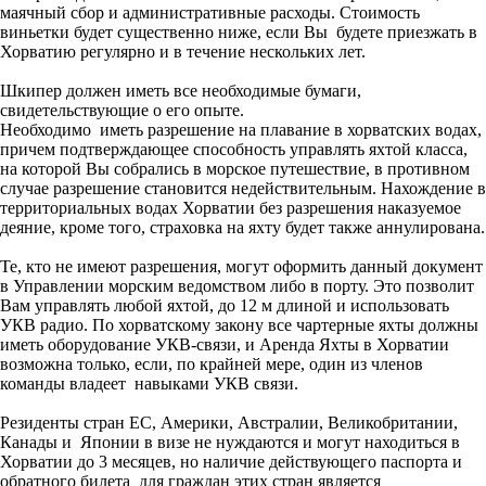
маячный сбор и административные расходы. Стоимость
виньетки будет существенно ниже, если Вы будете приезжать в
Хорватию регулярно и в течение нескольких лет.
Шкипер должен иметь все необходимые бумаги,
свидетельствующие о его опыте.
Необходимо иметь разрешение на плавание в хорватских водах,
причем подтверждающее способность управлять яхтой класса,
на которой Вы собрались в морское путешествие, в противном
случае разрешение становится недействительным. Нахождение в
территориальных водах Хорватии без разрешения наказуемое
деяние, кроме того, страховка на яхту будет также аннулирована.
Те, кто не имеют разрешения, могут оформить данный документ
в Управлении морским ведомством либо в порту. Это позволит
Вам управлять любой яхтой, до 12 м длиной и использовать
УКВ радио. По хорватскому закону все чартерные яхты должны
иметь оборудование УКВ-связи, и Аренда Яхты в Хорватии
возможна только, если, по крайней мере, один из членов
команды владеет навыками УКВ связи.
Резиденты стран ЕС, Америки, Австралии, Великобритании,
Канады и Японии в визе не нуждаются и могут находиться в
Хорватии до 3 месяцев, но наличие действующего паспорта и
обратного билета для граждан этих стран является