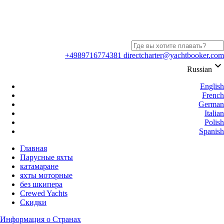
+4989716774381
directcharter@yachtbooker.com
keyboard_arrow_down
Russian
English
French
German
Italian
Polish
Spanish
Главная
Парусные яхты
катамаране
яхты моторные
без шкипера
Crewed Yachts
Скидки
Информация о Странах