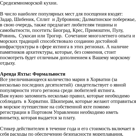
Средиземноморской кухни.
В число наиболее популярных мест для посещения входят:
Задар, Шибеник, Сплит и Дубровник; Далматинское побережье,
в свою очередь, также предлагает любителям тишины и
самобытности, посетить: Биоград, Крес, Примоштен, Пулу,
Ровинь, Сукосан или Трогир. Сочетание многолетнего опыта и
морских традиций способствовало созданию достойной
инфраструктуры в сфере яхтинга в этих регионах. А наличие
памятников архитектуры, которые, без сомнения, стоит
посмотреть будет отличным дополнением к Вашему морскому
отдыху.
Аренда Яхты: Формальности
Все увеличивающееся количество марин в Хорватии (за
несколько последних десятилетий) свидетельствует о явной
популярности этого региона среди любителей яхтинга.
Вам нужно запомнить несколько правил, которые необходимо
соблюдать в Хорватии. Шкиперам, которые желают отправиться
в морское путешествие на собственной яхте помимо
регистрации в Портовом Управлении необходимо иметь
виньетку, которая выдается за плату.
Стикер действителен в течение года и его стоимость включает в
себя расходы по обеспечению безопасности мореплавания,