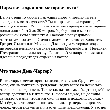
Парусная лодка или моторная яхта?
Вы не очень-то любите парусный спорт и предпочитаете
арендовать моторную яхту? Ты на правильной странице! С
помощью нашего YachtFinder вы можете арендовать моторные
лодки длиной от 5 до 30 метров, бербоут или в качестве
роскошной яхты с экипажем. Наиболее популярными
чартерными зонами в Средиземноморье являются Хорватия,
Греция, Италия или Майорка. Для аренды моторных лодок
интересны немецкие озерные районы Мекленбурга - Передней
Померании и каналы вокруг Берлина. Эти направления также
идеально подходят для отдыха на катере.
Что такое День-Чартер?
В некоторых местах проката лодок, таких как Средиземное
море, очень популярно арендовать лодку всего на несколько
часов или на один день. Такие так называемые "хартии дней" не
всегда доступны в Интернете. В любом случае, вы должны
связаться с нами, чтобы мы смогли найти подходящую лодку.
Мы будем котировать наши компании-партнеры по прокату
лодок, чтобы получить для вас лучшие предложения. У вас нет