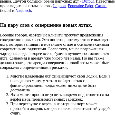
рынка. Другой большой бренд парусных яхт -
Dufour
. Известные
производители катамаранов -
Lagoon
,
Fountaine Pajot
,
Catana
(Бали) и
Nautitech
.
На пару слов о совершенно новых яхтах.
Вообще говоря, чартерные клиенты требуют предложения
совершенно новых яхт. Это понятно, потому что все выходят на
яхту, которая выглядит в новейшем стиле и оснащена самыми
современными гаджетами. Более того, менее подержанная
чартерная лодка, скорее всего, будет в лучшем состоянии, чем
яхта, сдаваемая в аренду уже много лет назад. Но вы также
должны знать, что аренда совершенно новой яхты может быть
сопряжена с определенными рисками:
Многие владельцы яхт финансируют свои лодки. Если в
последнюю минуту что-то пойдет не так с
финансированием, лодка может никогда не быть
доставлена.
Яхта может просто не успеть вовремя подготовиться на
верфи из-за производственных задержек.
При перегрузке с верфи в чартерный порт может
произойти авария, которая нанесет значительный ущерб
судну.