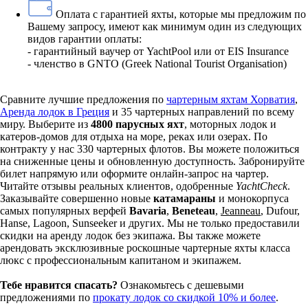
Оплата с гарантией
яхты, которые мы предложим по
Вашему запросу, имеют как минимум один из следующих
видов гарантии оплаты:
- гарантийный ваучер от YachtPool или от EIS Insurance
- членство в GNTO (Greek National Tourist Organisation)
Сравните лучшие предложения по
чартерным яхтам Хорватия
,
Аренда лодок в Греция
и 35 чартерных направлений по всему
миру. Выберите из
4800 парусных яхт
, моторных лодок и
катеров-домов для отдыха на море, реках или озерах. По
контракту у нас 330 чартерных флотов. Вы можете положиться
на сниженные цены и обновленную доступность. Забронируйте
билет напрямую или оформите онлайн-запрос на чартер.
Читайте отзывы реальных клиентов, одобренные
YachtCheck
.
Заказывайте совершенно новые
катамараны
и монокорпуса
самых популярных верфей
Bavaria
,
Beneteau
,
Jeanneau
, Dufour,
Hanse, Lagoon, Sunseeker и других. Мы не только предоставили
скидки на аренду лодок без экипажа. Вы также можете
арендовать эксклюзивные роскошные чартерные яхты класса
люкс с профессиональным капитаном и экипажем.
Тебе нравится спасать?
Ознакомьтесь с дешевыми
предложениями по
прокату лодок со скидкой 10% и более
.