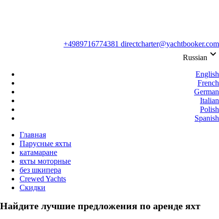
+4989716774381
directcharter@yachtbooker.com
keyboard_arrow_down
Russian
English
French
German
Italian
Polish
Spanish
Главная
phone
+49-89 716 774 381
Парусные яхты
катамаране
яхты моторные
без шкипера
Crewed Yachts
Скидки
Найдите лучшие предложения по аренде яхт