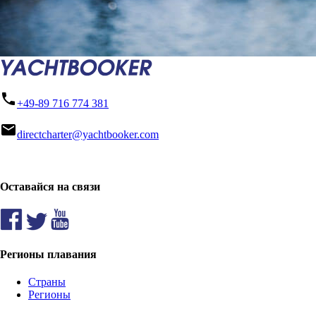
phone
+49-89 716 774 381
mail
directcharter@yachtbooker.com
Оставайся на связи
Регионы плавания
Страны
Регионы