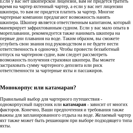
Если у вас нет шкиперской лицензии, вам не придется тратить
время на чартер яхтенный чартер, а если у вас нет лицензии
шкипера, то вам не придется платить за чартер. Многие
чартерные компании предлагают возможность нанять
шкипера. Шкипер является ответственным капитаном, который
маневрирует зафрахтованным судном. Если у вас мало опыта в
мореплавании, рекомендуется также нанимать шкипера на
первые дни плавания на воде. Таким образом, вы сможете
углубить свои знания под руководством и не будете нести
ответственность в одиночку. Чтобы провести беззаботный
отпуск на чартерном судне, вам следует рассмотреть
возможность получения страховки шкипера. Вы можете
застраховать сумму чартерного депозита или риск
ответственности за чартерные яхты и пассажиров.
Монокорпус или катамаран?
Правильный выбор для чартерного путешествия -
однокорпусный парусник или
катамаран
- зависит от многих
факторов. Конечно, Ваши предпочтения и требования также
важны для запланированного отдыха на воде. Желаемый чартер
яхт также может быть решающим при выборе подходящего типа
яхты.