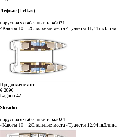
Лефкас (Lefkas)
парусная яхта
без шкипера
2021
4
Каюты
10 + 2
Спальные места
4
Туалеты
11,74 m
Длина
Предложения от
€ 2890
Lagoon 42
Skradin
парусная яхта
без шкипера
2024
4
Каюты
10 + 2
Спальные места
4
Туалеты
12,94 m
Длина