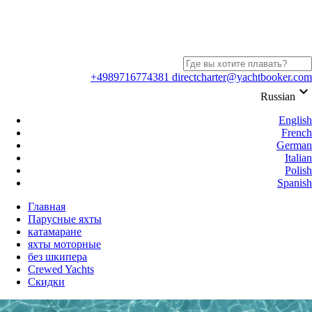
+4989716774381
directcharter@yachtbooker.com
keyboard_arrow_down
Russian
English
French
German
Italian
Polish
Spanish
Главная
Парусные яхты
катамаране
яхты моторные
без шкипера
Crewed Yachts
Скидки