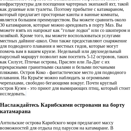
инфраструктуры для посещения чартерных экипажей яхт, такой
как душевые или туалеты. Поэтому прибытие с катамараном,
который предлагает просторные каюты и ванные комнаты,
является большим преимуществом. Вы можете сравнить около
30 катамаранов, которые можно арендовать в порту Маэ. Вы
можете взять их напрокат как "голые лодки" или со шкипером и
хозяйкой. Кроме того, вы можете воспользоваться услугами
местных дайвинг-школ. Они также предоставляют снаряжение
для подводного плавания и местных гидов, которые могут
помочь вам в вашем круизе. Недельный или двухнедельный
парусный маршрут позволит вам посетить 5-12 островов, таких
как Силуэт, Птичьи острова, Праслен или Ла-Диг с их
прекрасными гранитными скалами и белыми песчаными
пляжами. Остров Коко - фантастическое место для подводного
плавания. На Курьёзе можно наблюдать за огромными
черепахами, свободно бегающими вокруг. Почти круглый
остров Кузен - это приют для вымирающих птиц, который стоит
исследовать.
Наслаждайтесь Карибскими островами на борту
катамарана
Антильские острова Карибского моря предлагают массу
возможностей для отдыха под парусом на катамаране. В