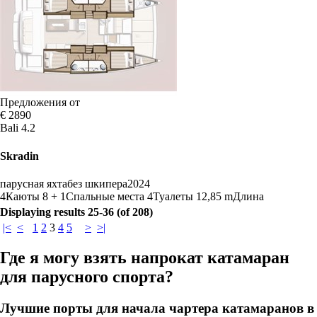
Предложения от
€ 2890
Bali 4.2
Skradin
парусная яхта
без шкипера
2024
4
Каюты
8 + 1
Спальные места
4
Туалеты
12,85 m
Длина
Displaying results 25-36 (of 208)
|<
<
1
2
3
4
5
>
>|
Где я могу взять напрокат катамаран
для парусного спорта?
Лучшие порты для начала чартера катамаранов в