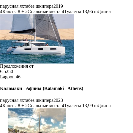
парусная яхта
без шкипера
2019
4
Каюты
8 + 2
Спальные места
4
Туалеты
13,96 m
Длина
Предложения от
€ 5250
Lagoon 46
Каламаки - Афины (Kalamaki - Athens)
парусная яхта
без шкипера
2023
4
Каюты
8 + 2
Спальные места
4
Туалеты
13,99 m
Длина