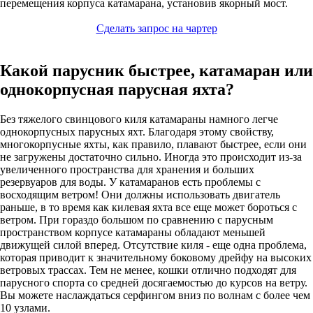
перемещения корпуса катамарана, установив якорный мост.
Сделать запрос на чартер
Какой парусник быстрее, катамаран или
однокорпусная парусная яхта?
Без тяжелого свинцового киля катамараны намного легче
однокорпусных парусных яхт. Благодаря этому свойству,
многокорпусные яхты, как правило, плавают быстрее, если они
не загружены достаточно сильно. Иногда это происходит из-за
увеличенного пространства для хранения и больших
резервуаров для воды. У катамаранов есть проблемы с
восходящим ветром! Они должны использовать двигатель
раньше, в то время как килевая яхта все еще может бороться с
ветром. При гораздо большом по сравнению с парусным
пространством корпусе катамараны обладают меньшей
движущей силой вперед. Отсутствие киля - еще одна проблема,
которая приводит к значительному боковому дрейфу на высоких
ветровых трассах. Тем не менее, кошки отлично подходят для
парусного спорта со средней досягаемостью до курсов на ветру.
Вы можете наслаждаться серфингом вниз по волнам с более чем
10 узлами.