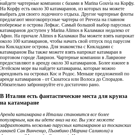
найдете чартерные компании с базами в Marina Gouvia на Корфу.
На Корфу есть около 30 катамаранов, из которых вы можете
выбрать для своего лодочного отдыха. Другие чартерные флоты
предлагают многокорпусные чартеры от Preveza на главном
побережье и острова Лефкас. Самый большой выбор парусных
катамаранов доступен у Marina Alimos в Каламаки недалеко от
Афин. На причале Alimos в Каламаки Вы можете взять напрокат
около 100 катамаранов, чтобы начать свой отпуск под парусом
на Кикладские острова. Для знакомства с Кикладами с
катамараном Вы также можете взять напрокат катамаран в
портовом городе Лаврион. Чартерные компании в Лаврионе
предоставляют в аренду около 30 катамаранов. Более южнее в
Эгейском море вы найдете катамараны, которые можно
арендовать на островах Кос и Родос. Меньше предложений по
аренде катамаранов - от Скиатоса или Волоса до Спорадов.
Обязательно забронируйте его достаточно рано.
В Италии есть фантастические места для круиза
на катамаране
Аренда катамарана в Италии становится все более
популярным, как вы идете вниз на юг. Вы уже можете
зафрахтовать несколько парусных катамаранов из тосканских
гаваней Сан Винченцо, Пьомбино (Марина Саливоли) и