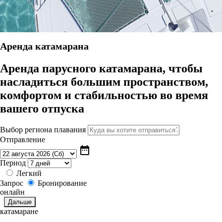
Aренда катамарана
Аренда парусного катамарана, чтобы
насладиться большим пространством,
комфортом и стабильностью во время
вашего отпуска
Выбор региона плавания
Отправление
date_range
Период
Легкий
Запрос
Бронирование
онлайн
катамаране