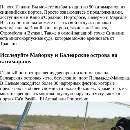
На юге Италии Вы можете выбрать один из 50 катамаранов из
сицилийских портов. Просто ознакомьтесь с предложениями,
доступными в Капо д'Орландо, Порторосе, Палермо и Марсале.
Из этих портов вы можете начать свой отпуск напрокат
катамарана на Эолийские острова, такие как Панарея,
Стромболи и Вулкан. Также в самой западной точке Сицилии
есть многокорпусные суда, которые можно арендовать от
Трапани.
Исследуйте Майорку и Балеарские острова на
катамаране.
Главный порт отправления для проката катамарана на
Балеарских островах - это, безусловно, порт Пальма-де-Майорка.
В Пальме находится более 30 чартерных флотов, которые
предлагают в общей сложности около 40 кошек. Кроме того, вы
можете арендовать многокорпусную парусную яхту также в
портах Ca'n Pastilla, El Arenal или Portocolom.