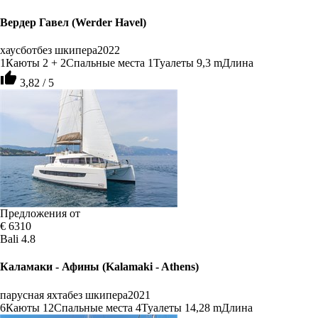
Вердер Гавел (Werder Havel)
хаусбот
без шкипера
2022
1
Каюты
2 + 2
Спальные места
1
Туалеты
9,3 m
Длина
thumb_up
3,82 / 5
Предложения от
€ 6310
Bali 4.8
Каламаки - Афины (Kalamaki - Athens)
парусная яхта
без шкипера
2021
6
Каюты
12
Спальные места
4
Туалеты
14,28 m
Длина