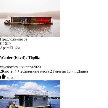
Предложения от
€ 1620
Apart EL
Ida
Werder (Havel) / Töplitz
хаусбот
без шкипера
2020
2
Каюты
4 + 2
Спальные места
2
Туалеты
13,7 m
Длина
thumb_up
4,34 / 5