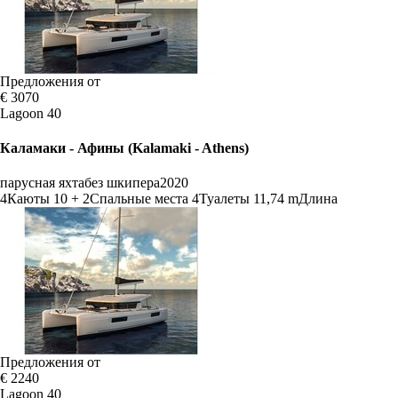
Предложения от
€ 3070
Lagoon 40
Каламаки - Афины (Kalamaki - Athens)
парусная яхта
без шкипера
2020
4
Каюты
10 + 2
Спальные места
4
Туалеты
11,74 m
Длина
Предложения от
€ 2240
Lagoon 40