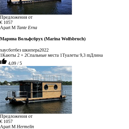
Предложения от
€ 1057
Apart M
Tante Erna
Марина Вольфсбрух (Marina Wolfsbruch)
хаусбот
без шкипера
2022
1
Каюты
2 + 2
Спальные места
1
Туалеты
9,3 m
Длина
thumb_up
4,09 / 5
Предложения от
€ 1057
Apart M
Hermelin