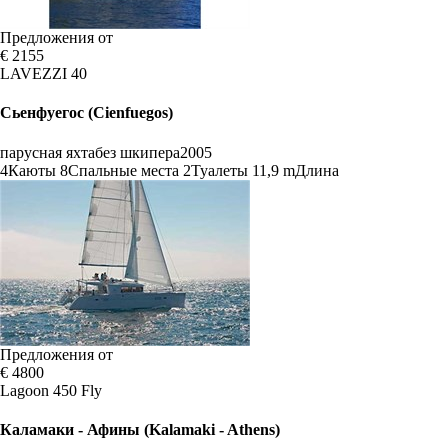
Предложения от
€ 2155
LAVEZZI 40
Сьенфуегос (Cienfuegos)
парусная яхта
без шкипера
2005
4
Каюты
8
Спальные места
2
Туалеты
11,9 m
Длина
Предложения от
€ 4800
Lagoon 450 Fly
Каламаки - Афины (Kalamaki - Athens)