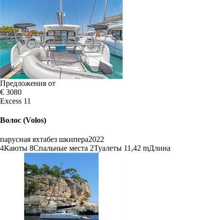
Предложения от
€ 3080
Excess 11
Волос (Volos)
парусная яхта
без шкипера
2022
4
Каюты
8
Спальные места
2
Туалеты
11,42 m
Длина