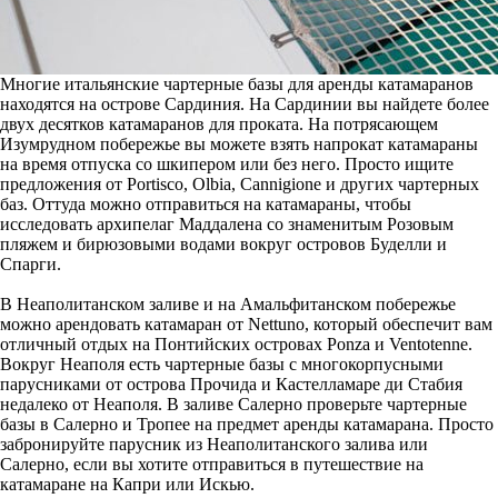
Многие итальянские чартерные базы для аренды катамаранов
находятся на острове Сардиния. На Сардинии вы найдете более
двух десятков катамаранов для проката. На потрясающем
Изумрудном побережье вы можете взять напрокат катамараны
на время отпуска со шкипером или без него. Просто ищите
предложения от Portisco, Olbia, Cannigione и других чартерных
баз. Оттуда можно отправиться на катамараны, чтобы
исследовать архипелаг Маддалена со знаменитым Розовым
пляжем и бирюзовыми водами вокруг островов Буделли и
Спарги.
В Неаполитанском заливе и на Амальфитанском побережье
можно арендовать катамаран от Nettuno, который обеспечит вам
отличный отдых на Понтийских островах Ponza и Ventotenne.
Вокруг Неаполя есть чартерные базы с многокорпусными
парусниками от острова Прочида и Кастелламаре ди Стабия
недалеко от Неаполя. В заливе Салерно проверьте чартерные
базы в Салерно и Тропее на предмет аренды катамарана. Просто
забронируйте парусник из Неаполитанского залива или
Салерно, если вы хотите отправиться в путешествие на
катамаране на Капри или Искью.