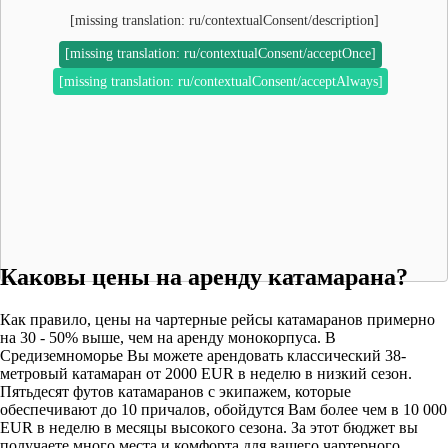
[missing translation: ru/contextualConsent/description]
[missing translation: ru/contextualConsent/acceptOnce]
[missing translation: ru/contextualConsent/acceptAlways]
Каковы цены на аренду катамарана?
Как правило, цены на чартерные рейсы катамаранов примерно
на 30 - 50% выше, чем на аренду монокорпуса. В
Средиземноморье Вы можете арендовать классический 38-
метровый катамаран от 2000 EUR в неделю в низкий сезон.
Пятьдесят футов катамаранов с экипажем, которые
обеспечивают до 10 причалов, обойдутся Вам более чем в 10 000
EUR в неделю в месяцы высокого сезона. За этот бюджет вы
получаете много места и комфорта для вашего чартерного